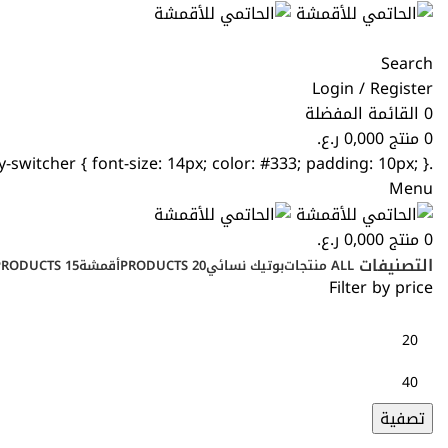
Search
Login / Register
0
القائمة المفضلة
0
منتج
0,000
ر.ع.
.currency-switcher { font-size: 14px; color: #333; padding: 10px; }
Menu
0
منتج
0,000
ر.ع.
التصنيفات
ALL
منتجات
بوتيك نسائي
20 PRODUCTS
أقمشة
15 PRODUCTS
Filter by price
تصفية