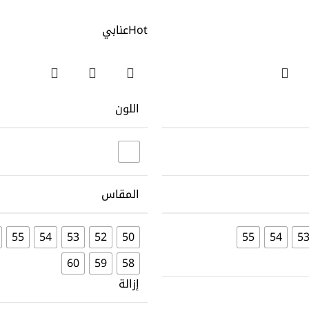
Hot
عنابي
اللون
المقاس
55
54
53
52
50
55
54
5
60
59
58
إزالة