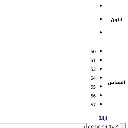
اللون
50
51
53
54
المقاس
55
56
57
إزالة
كمية CODE 54