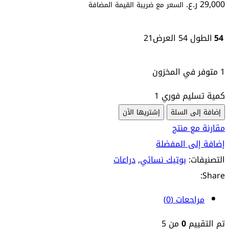
29,000
ر.ع.
السعر مع ضريبة القيمة المضافة
54
الطول 54 العرض21
1 متوفر في المخزون
كمية تسليم فوري 1
إضافة إلى السلة
إشتريها الآن
مقارنة مع منتج
إضافة إلى المفضلة
التصنيفات:
بوتيك نسائي
,
دراعات
Share:
مراجعات (0)
تم التقييم
0
من 5