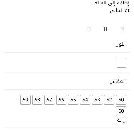
إضافة إلى السلة
Hot
عنابي
اللون
المقاس
59
58
57
56
55
54
53
52
50
60
إزالة