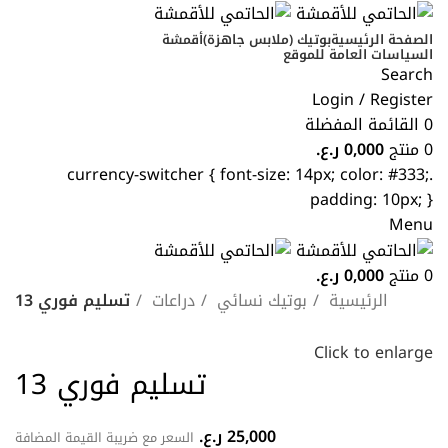
الصفحة الرئيسية
بوتيك (ملابس جاهزة)
أقمشة
السياسات العامة للموقع
Search
Login / Register
0
القائمة المفضلة
0
منتج
0,000
ر.ع.
.currency-switcher { font-size: 14px; color: #333;
padding: 10px; }
Menu
0
منتج
0,000
ر.ع.
الرئيسية
بوتيك نسائي
دراعات
تسليم فوري 13
Click to enlarge
تسليم فوري 13
25,000
ر.ع.
السعر مع ضريبة القيمة المضافة